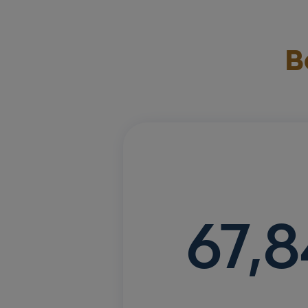
B
67,