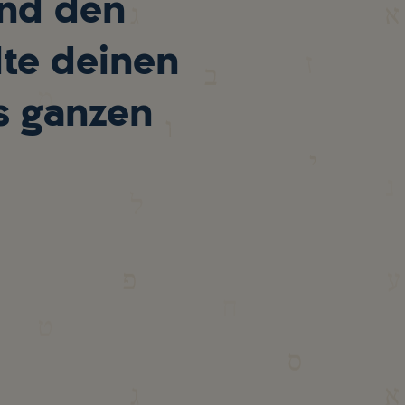
und den
te deinen
s ganzen