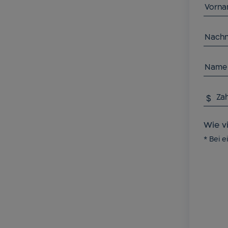
Vorna
Nach
Name 
Zah
$
Wie vi
* Bei e