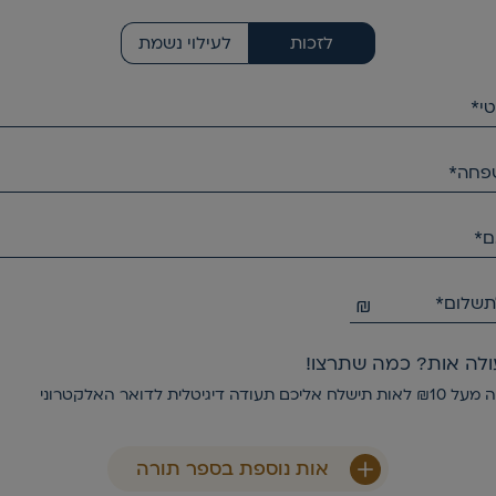
לזכות
לעילוי נשמת
י*
פחה*
ם*
תשלום*
₪
לה אות? כמה שתרצו!
תעודה דיגיטלית לדואר האלקטרוני
אות נוספת בספר תורה