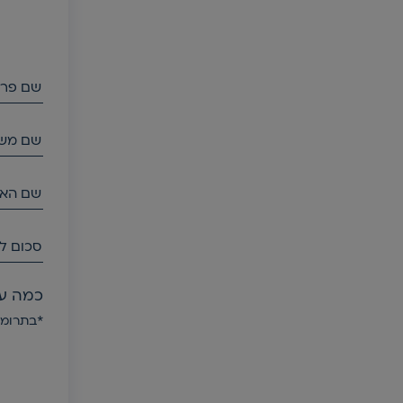
שם פרט
שם מש
שם הא
סכום ל
כמה עו
*בתרומה מעל ₪10 לאות תישלח אליכם 