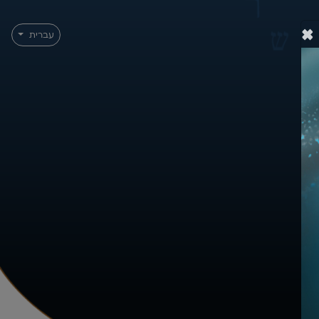
×
עברית