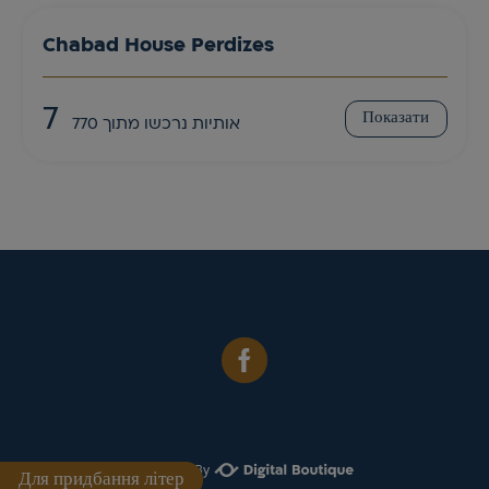
Chabad House Perdizes
7
Показати
אותיות נרכשו מתוך 770
Для придбання літер