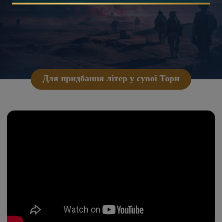
Для придбання літер у сувої Тори