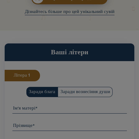
Дізнайтесь більше про цей унікальний сувій
Ваші літери
Літера
Заради блага
Заради вознесіння души
Ім'я матері*
Прізвище*