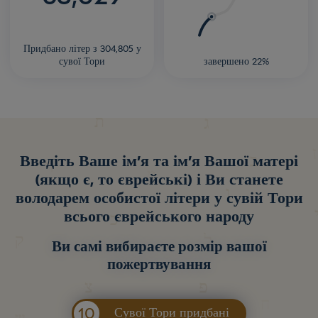
Придбано літер з 304,805 у
сувої Тори
завершено 22%
Введіть Ваше ім'я та ім'я Вашої матері
(якщо є, то єврейські) і Ви станете
володарем особистої літери у сувій Тори
всього єврейського народу
Ви самі вибираєте розмір вашої
пожертвування
10
Сувої Тори придбані