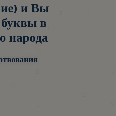
кие) и Вы
 буквы в
о народа
ртвования