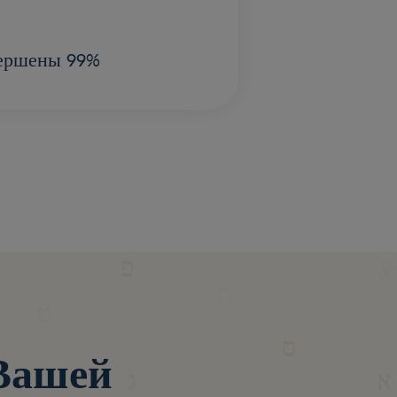
ершены 99%
 Вашей