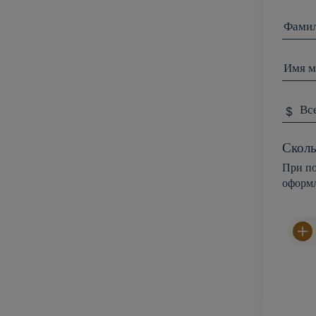
Фами
Имя м
Вс
$
Сколь
При по
оформл