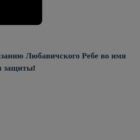
азанию Любавичского Ребе во имя
 и защиты!