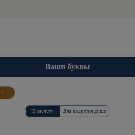
Ваши буквы
а
В заслугу
Для поднятия души