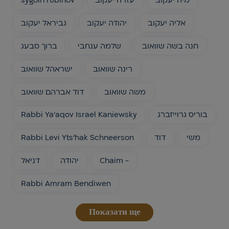
sygolh rubinov
עזרה יעקוב
מיה יעקוב
אליה יעקוב
יהודה יעקוב
גביראל יעקוב
חנה בשה שוואוב
שלמה ענחבי
ברוך סבעג
רינה שוואוב
ישראהל שוואוב
משה שוואוב
דוד אברהם שוואוב
Rabbi Ya'aqov Israel Kaniewsky
בוריס גרוייזברג
Rabbi Levi Yts'hak Schneerson
דוד
משי
דניאל
יהודה
Chaim -
Rabbi Amram Bendiwen
Показати ще