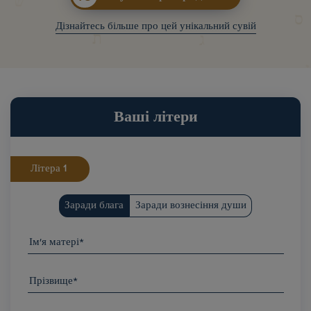
Дізнайтесь більше про цей унікальний сувій
Ваші літери
Літера
Заради блага
Заради вознесіння души
Ім'я матері*
Прізвище*