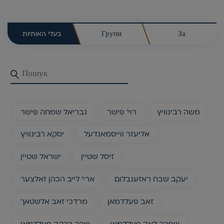
בעלי האותיות
Групи
За
משה רבינוויץ
רוי' פישר
גבריאל שמחה פישר
אליעזר ווייסמאנדעל
יסקא רבינוויץ
זיסל שטיין
ישראל שטיין
יעקב שבח ראזענבלום
ארי' לייב הכהן זאלצער
זאב פעלדמאן
מרדכי זאב אלשטאך
שפרה לאה פעלדמאן
שרה רבקה פעלדמאן