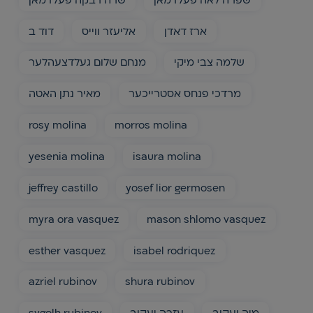
ארז דאדן
אליעזר ווייס
דוד ב
שלמה צבי מיקי
מנחם שלום געלדצעהלער
מרדכי פנחס אסטרייכער
מאיר נתן האטה
rosy molina
morros molina
yesenia molina
isaura molina
jeffrey castillo
yosef lior germosen
myra ora vasquez
mason shlomo vasquez
esther vasquez
isabel rodriquez
azriel rubinov
shura rubinov