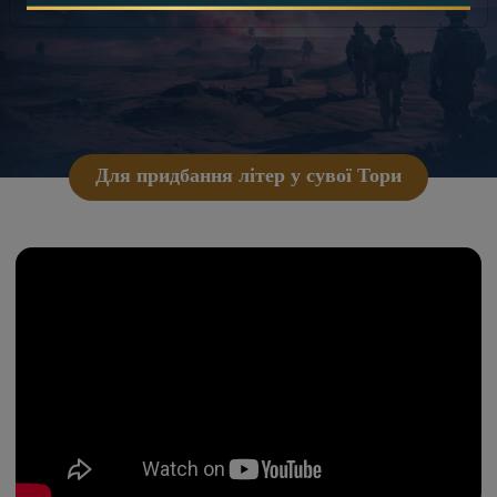
Для придбання літер у сувої Тори