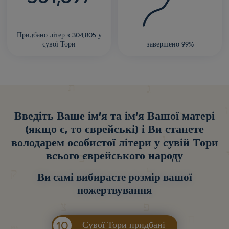
Придбано літер з 304,805 у
сувої Тори
завершено 99%
Введіть Ваше ім'я та ім'я Вашої матері
(якщо є, то єврейські) і Ви станете
володарем особистої літери у сувій Тори
всього єврейського народу
Ви самі вибираєте розмір вашої
пожертвування
10
Сувої Тори придбані