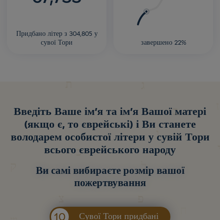
Придбано літер з 304,805 у
сувої Тори
завершено 22%
Введіть Ваше ім'я та ім'я Вашої матері
(якщо є, то єврейські) і Ви станете
володарем особистої літери у сувій Тори
всього єврейського народу
Ви самі вибираєте розмір вашої
пожертвування
10
Сувої Тори придбані