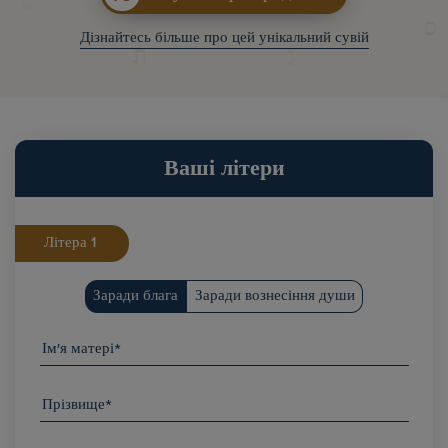
Дізнайтесь більше про цей унікальний сувій
Ваші літери
Літера
Заради блага
Заради вознесіння души
Ім'я матері*
Прізвище*