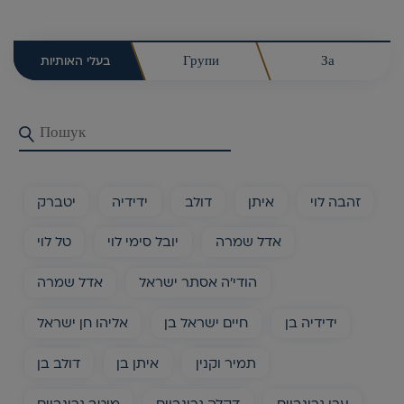
בעלי האותיות
Групи
За
זהבה לוי
איתן
דולב
ידידיה
יטברק
אדל שמרה
יובל סימי לוי
טל לוי
הודי'ה אסתר ישראל
אדל שמרה
ידידיה בן
חיים ישראל בן
אליהו חן ישראל
תמיר וקנין
איתן בן
דולב בן
ערן גרינבוים
דקלה גרינבוים
מיטב גרינבוים