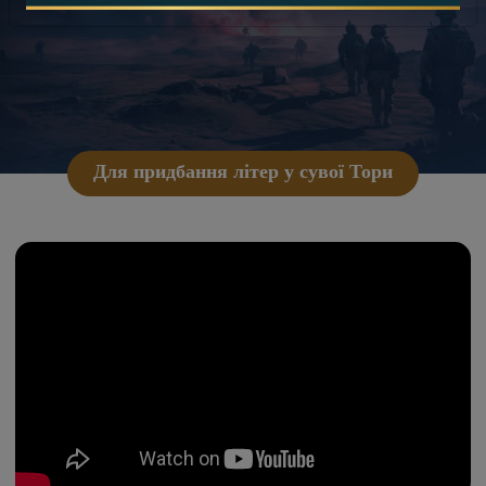
Для придбання літер у сувої Тори