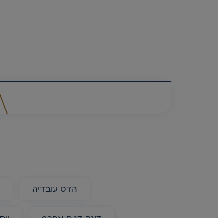
הדס עובדיה
א