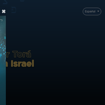
×
Español