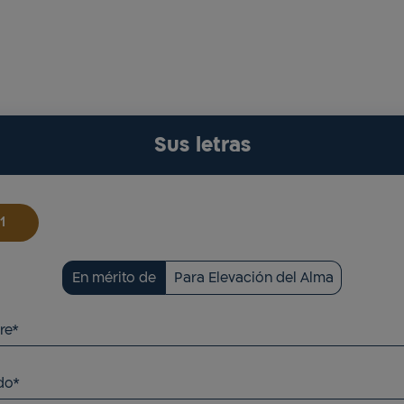
Sus letras
En mérito de
Para Elevación del Alma
re*
do*