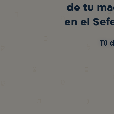
de tu mad
en el Sef
Tú d