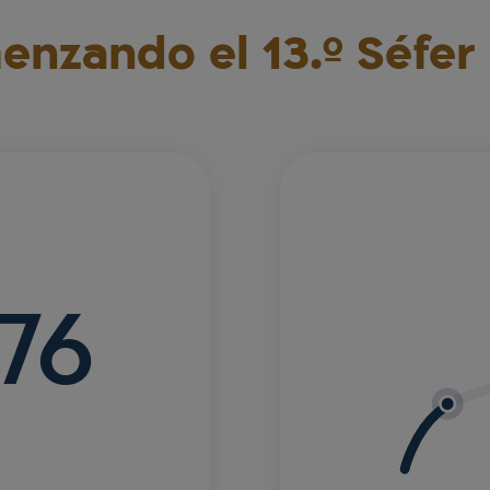
nzando el 13.º Séfer
776