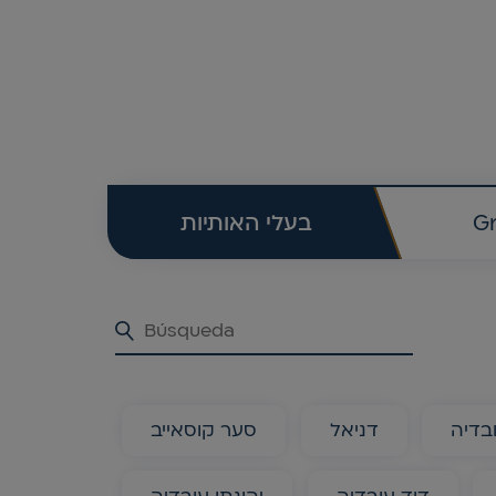
בעלי האותיות
G
בדיה
דניאל
סער קוסאייב