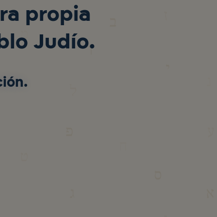
tra propia
blo Judío.
ción.