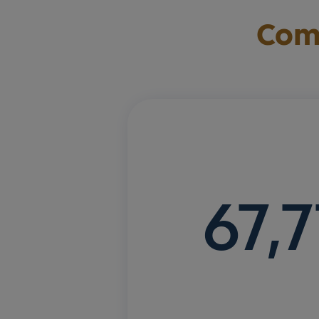
Come
67,