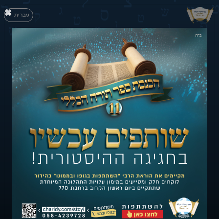
×
עברית